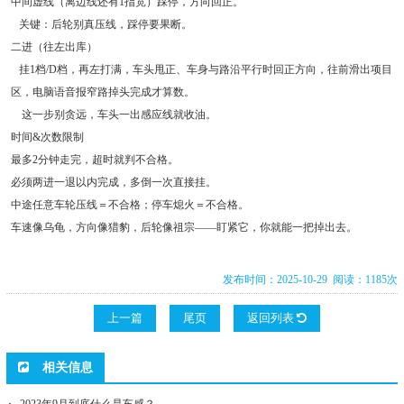
中间虚线（离边线还有1指宽）踩停，方向回正。
关键：后轮别真压线，踩停要果断。
二进（往左出库）
挂1档/D档，再左打满，车头甩正、车身与路沿平行时回正方向，往前滑出项目
区，电脑语音报窄路掉头完成才算数。
这一步别贪远，车头一出感应线就收油。
时间&次数限制
最多2分钟走完，超时就判不合格。
必须两进一退以内完成，多倒一次直接挂。
中途任意车轮压线＝不合格；停车熄火＝不合格。
车速像乌龟，方向像猎豹，后轮像祖宗——盯紧它，你就能一把掉出去。
发布时间：2025-10-29 阅读：1185次
上一篇
尾页
返回列表
相关信息