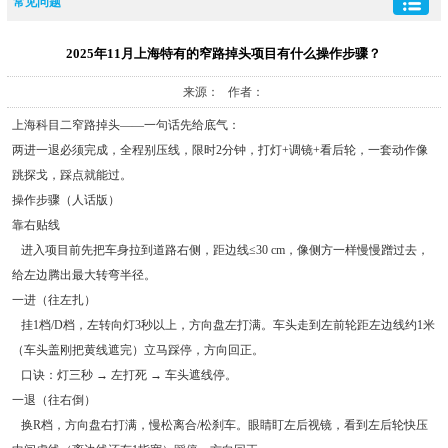
常见问题
2025年11月上海特有的窄路掉头项目有什么操作步骤？
来源： 作者：
上海科目二窄路掉头——一句话先给底气：
两进一退必须完成，全程别压线，限时2分钟，打灯+调镜+看后轮，一套动作像
跳探戈，踩点就能过。
操作步骤（人话版）
靠右贴线
进入项目前先把车身拉到道路右侧，距边线≤30 cm，像侧方一样慢慢蹭过去，
给左边腾出最大转弯半径。
一进（往左扎）
挂1档/D档，左转向灯3秒以上，方向盘左打满。车头走到左前轮距左边线约1米
（车头盖刚把黄线遮完）立马踩停，方向回正。
口诀：灯三秒 → 左打死 → 车头遮线停。
一退（往右倒）
换R档，方向盘右打满，慢松离合/松刹车。眼睛盯左后视镜，看到左后轮快压