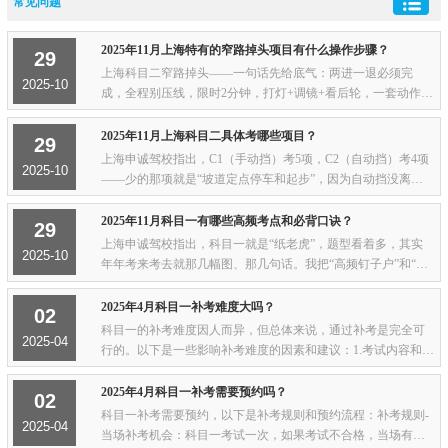
常见问题
2025年11月上海特有的窄路掉头项目有什么操作步骤？
29
上海科目二窄路掉头——一句话先给底气：两进一退必须完
2025-10
成，全程别压线，限时2分钟，打灯+调镜+看后轮，一套动作像
跳探戈，踩点就能过。操作步骤（人话版）靠右贴线 进入项目
前先把车身拉到道路右侧，距边线≤30 cm，...
2025年11月上海科目二具体考哪些项目？
29
上海申诚驾校指出，C1（手动挡）考5项，C2（自动挡）考4项
2025-10
——少的那项就是“坡道定点停车和起步”，因为自动挡没离
合，不用练半坡怕熄火。C1具体考啥？（5兄弟）1. 倒车入库
——左右各倒一次，压线直接挂。2. 坡道定...
2025年11月科目一有哪些高频考点和必背口诀？
29
上海申诚驾校指出，科目一就是“纸老虎”，题型看着多，其实
2025-10
年年考来考去就那几幅图、那几句话。我把“高频钉子户”和“顺
口溜”给你打包好了，今天背完明天就能上90。必考图标“三张
脸”红圈白底黑字——限速：里面...
2025年4月科目一补考难度大吗？
02
科目一的补考难度因人而异，但总体来说，通过补考是完全可
2025-04
行的。以下是一些影响补考难度的因素和建议：1.考试内容和题
型- 考试内容：科目一主要考察交通法规、标志、标线、安全驾
驶常识、处罚规定等，题型为选择题和...
2025年4月科目一补考需要预约吗？
02
科目一补考需要预约，以下是补考规则和预约流程：补考规则-
2025-04
当场补考机会：科目一考试一次，如果考试不合格，当场有一