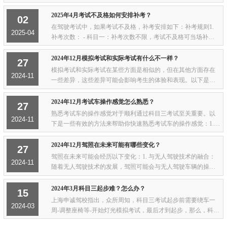
次补考机会。如果补考仍不合格，本次考试终止，需重新预约
考试。- 补考次数限制：科目一补考次数...
2025年4月考试不及格如何安排补考？
02
在驾驶考试中，如果考试不及格，补考安排如下：补考规则1.
2025-04
补考次数： - 科目一：补考次数不限，考试不及格可当场补考
一次，若仍未通过，需重新预约。 - 科目二和科目三：在学习
驾驶证明有效期内，最多可预约五次考试...
2024年12月模拟考试和实际考试有什么不一样？
27
模拟考试和实际考试在某些方面是相似的，但在其他方面存在
2024-11
一些差异，这些差异可能会影响考生的体验和表现。以下是模
拟考试和实际考试之间的一些主要区别：1. 压力水平： - 模拟
考试：通常压力较小，因为考生知道这不...
2024年12月考试车操作感觉怎么熟悉？
27
熟悉考试车的操作感觉对于顺利通过科目三考试至关重要。以
2024-11
下是一些有效的方法来帮助你快速熟悉考试车的操作感觉：1.
模拟考试：参加模拟考试是熟悉考试车操作感觉的最直接方
式。通过模拟考试，你可以在实际的考试环境...
2024年12月驾照在未来可能有哪些变化？
27
驾照在未来可能会经历以下变化：1. 与无人驾驶技术的融合：
2024-11
随着无人驾驶技术的发展，驾照可能会与无人驾驶车辆的操作
权限相结合。例如，驾照可能会包含对不同级别自动驾驶车辆
的操作资格。这意味着驾照持有者将能够根...
2024年3月科目三起步难？怎么办？
15
上海申诚驾校指出，众所周知，科目三考试起步前需要绕车一
2024-03
周-调整座椅等-开始灯光模拟考试，最后才到起步，那么，科目
三起步要注意哪些问题呢？起步步骤1、点火发动上车准备结